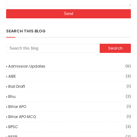
SEARCH THIS BLOG
Admission Updates
(6)
AIBE
(3)
Bail Draft
(1)
Bhu
(2)
Bihar APO
(1)
Bihar APO MCQ
(1)
BPSC
(3)
BSEB
(2)